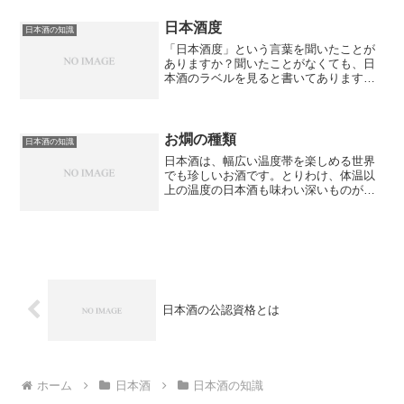
本酒の世界にも、日本酒についてもっと
知りたい、学びたい、プロ...
日本酒度
日本酒の知識
「日本酒度」という言葉を聞いたことが
ありますか？聞いたことがなくても、日
本酒のラベルを見ると書いてあります。
ここでは、日本酒度とはどういう意味な
のかをご説明します。そして、日本酒度
の高い銘柄をご紹介しましょう。日本酒
度とは、一口で言うと日本...
お燗の種類
日本酒の知識
日本酒は、幅広い温度帯を楽しめる世界
でも珍しいお酒です。とりわけ、体温以
上の温度の日本酒も味わい深いものがあ
ります。「お酒はぬるめの燗がいい 肴
はあぶったイカでいい」と八代亜紀が
「舟唄」で歌います。寒い冬に、燗をし
た日本酒は、五臓六腑にしみ...
日本酒の公認資格とは
ホーム
日本酒
日本酒の知識