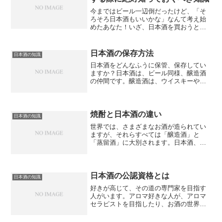
今まではビール一辺倒だったけど、「そ
ろそろ日本酒もいいかな」なんて考え始
めたあなた！いざ、日本酒を買おうとお
店に行ったけれど、どれを選んでいいか
わからない、そもそも言葉の意味が分か
らない、そんなあなたに、日本酒のABC
日本酒の保存方法
日本酒の知識
を解説します。日本酒は...
日本酒をどんなふうに保管、保存してい
ますか？日本酒は、ビール同様、醸造酒
の仲間です。醸造酒は、ウイスキーや焼
酎などの蒸留酒に比べると多くの成分が
含まれているため、保存には注意が必要
です。間違った保存方法なら、品質が劣
化します。日本酒の賞味期...
焼酎と日本酒の違い
日本酒の知識
世界では、さまざまなお酒が造られてい
ますが、それらすべては「醸造酒」と
「蒸留酒」に大別されます。日本酒、ビ
ール、ワインなどが醸造酒、焼酎、ウイ
スキー、ブランデーなどが蒸留酒になり
ます。醸造酒とは、米や麦などの穀物、
ブドウなどの果物に、麹菌や...
日本酒の公認資格とは
日本酒の知識
好きが高じて、その道の専門家を目指す
人がいます。アロマ好きな人が、アロマ
セラピストを目指したり、お酒の世界で
は、ワイン好きが高じてソムリエの資格
を取ったりという話もよく聞きます。日