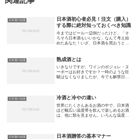
関連記事
日本酒初心者必見！注文（購入）
日本酒の知識
する際に絶対知っておくべき知識
今まではビール一辺倒だったけど、「そ
ろそろ日本酒もいいかな」なんて考え始
めたあなた！いざ、日本酒を買おうとお
店に行ったけれど、どれを選んでいいか
わからない、そもそも言葉の意味が分か
らない、そんなあなたに、日本酒のABC
熟成酒とは
日本酒の知識
を解説します。日本酒は...
いきなりですが、ワインのボジョレ・ヌ
ーボーはお好きですか？一時のような狂
騒はなくなりましたが、今でも解禁日に
は人気を博します。新酒のフレッシュ
感、果実感がいいですよね？「日本酒の
話なのに、なぜ、ボジョレ・ヌーボーの
話から？」と思われたかもし...
冷酒と冷やの違い
日本酒の知識
世界にたくさんあるお酒の中で、日本酒
ほど幅広い温度帯を飲んで楽しめるお酒
は、他に類を見ません。いろんな温度帯
の日本酒はそれぞれに特徴があり、味わ
いも異なりますが、初心者が始めるに
は、冷酒がおすすめです。フルーティな
味わいとマイルドな口当たり...
日本酒贈答の基本マナー
日本酒の知識