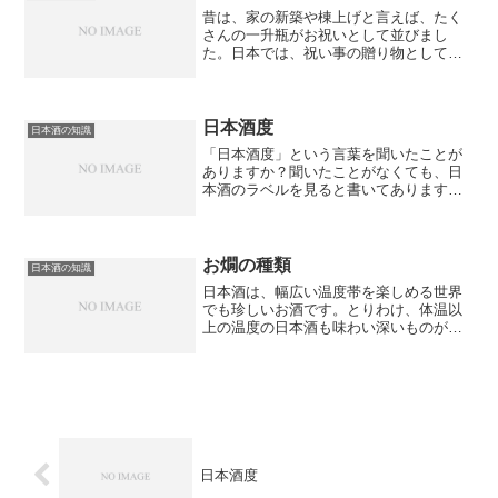
昔は、家の新築や棟上げと言えば、たく
さんの一升瓶がお祝いとして並びまし
た。日本では、祝い事の贈り物として、
日本酒は定番でした。最近は、日本酒を
祝い事の贈り物にする方が減ってきたと
はいえ、日本酒を送る際のＴＰＯがわか
ってスマートに贈ることがで...
日本酒度
日本酒の知識
「日本酒度」という言葉を聞いたことが
ありますか？聞いたことがなくても、日
本酒のラベルを見ると書いてあります。
ここでは、日本酒度とはどういう意味な
のかをご説明します。そして、日本酒度
の高い銘柄をご紹介しましょう。日本酒
度とは、一口で言うと日本...
お燗の種類
日本酒の知識
日本酒は、幅広い温度帯を楽しめる世界
でも珍しいお酒です。とりわけ、体温以
上の温度の日本酒も味わい深いものがあ
ります。「お酒はぬるめの燗がいい 肴
はあぶったイカでいい」と八代亜紀が
「舟唄」で歌います。寒い冬に、燗をし
た日本酒は、五臓六腑にしみ...
日本酒度